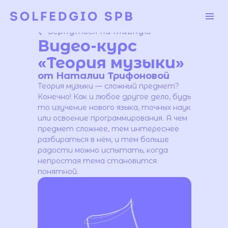
вернуться на главную
Видео-курс
«Теория музыки»
от Наталии Трифоновой
Теория музыки — сложный предмет?
Конечно! Как и любое другое дело, будь
то изучение нового языка, точных наук
или освоение программирования. А чем
предмет сложнее, тем интереснее
разбираться в нём, и тем больше
радости можно испытать, когда
непростая тема становится
понятной.